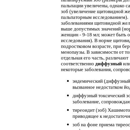
пальпации увеличены, однако са
зоб (увеличение щитовидной же
пальпаторным исследованием). 
заболеваниями щитовидной желе
выше допустимых значений (нор
женщин - 9-18 мл; может быть 
исследования). В норме щитови
подростковом возрасте, при бер
менопаузы. В зависимости от то
отдельная его часть, различают
соответственно
диффузный
ил
некоторые заболевания, сопров
эндемический (диффузный 
вызванное недостатком й
диффузный токсический зо
заболевание, сопровожд
тиреоидит (зоб) Хашимото
приводящее к недостато
зоб на фоне приема тиреос