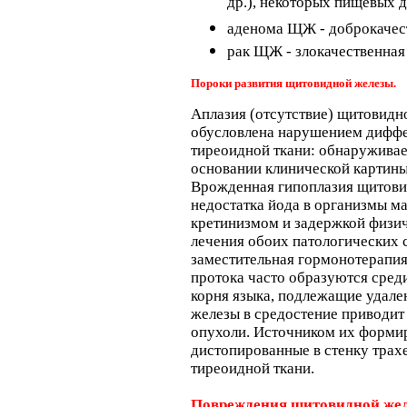
др.), некоторых пищевых 
аденома ЩЖ - доброкаче
рак ЩЖ - злокачественна
Пороки развития щитовидной железы.
Аплазия (отсутствие) щитовидно
обусловлена нарушением диффе
тиреоидной ткани: обнаруживае
основании клинической картины
Врожденная гипоплазия щитови
недостатка йода в организмы ма
кретинизмом и задержкой физич
лечения обоих патологических 
заместительная гормонотерапи
протока часто образуются сред
корня языка, подлежащие удал
железы в средостение приводит
опухоли. Источником их форми
дистопированные в стенку трахе
тиреоидной ткани.
Повреждения щитовидной же