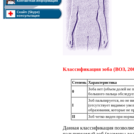
Контактная информация
Скайп (Skype)
консультация
Классификация зоба (ВОЗ, 20
Степень
Характеристика
Зоба нет (объем долей не
0
большого пальца обследуе
Зоб пальпируется, но не 
I
(отсутствует видимое уве
образования, которые не 
II
Зоб четко виден при норм
Данная классификация позволяе
пальпируемый зоб (размеры до