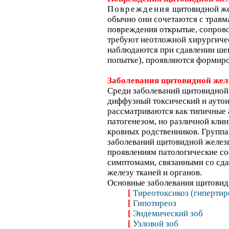
Повреждения
щитовидной же
обычно они сочетаются с травм
повреждения открытые, сопров
требуют неотложной хирургиче
наблюдаются при сдавлении ше
попытке), проявляются формир
Заболевания щитовидной жел
Среди заболеваний щитовидной
диффузный токсический и ауто
рассматриваются как типичные
патогенезом, но различной клин
кровных родственников. Групп
заболеваний щитовидной желез
проявлениям патологические с
симптомами, связанными со с
железу тканей и органов.
Основные заболевания щитовид
[
Тиреотоксикоз (гипертир
[
Гипотиреоз
[
Эндемический зоб
[
Узловой зоб