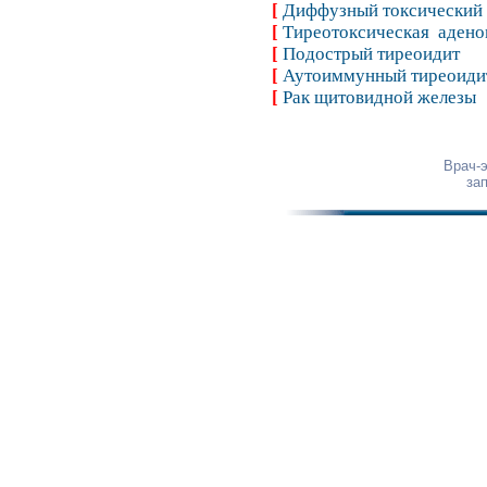
[
Диффузный токсический 
[
Тиреотоксическая адено
[
Подострый тиреоидит
[
Аутоиммунный тиреоиди
[
Рак щитовидной железы
Врач-
за