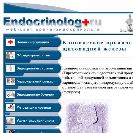
Клинические проявле
Новая информация
щитовидной железы
Об эндокринологии
Клинические проявления заболеваний щи
Эндокринная система
(Тиреотоксикоз) или недостаточной прод
избыточной продукцией кальцитонина и 
Гормональный спектр
карциноме - кальцитонинпродуцирующей о
органов шеи увеличенной щитовидной же
(эутиреоз).
Эндокринные болезни
Методы диагностики
Услуги эндокринолога