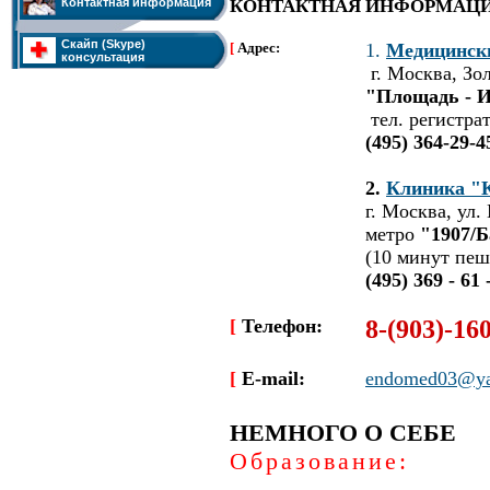
Контактная информация
КОНТАКТНАЯ ИНФОРМАЦ
Скайп (Skype)
[
Адрес:
1
.
Медицинск
консультация
г. Москва,
Зо
"Площадь - 
тел. регистра
(495) 364-29-4
2.
Клиника "
г. Москва, ул.
метро
"1907/Б
(10 минут пеш
(495) 369 - 61 
[
Телефон:
8-(903)-16
[
E-mail:
endomed03@ya
НЕМНОГО О СЕБЕ
Образование: