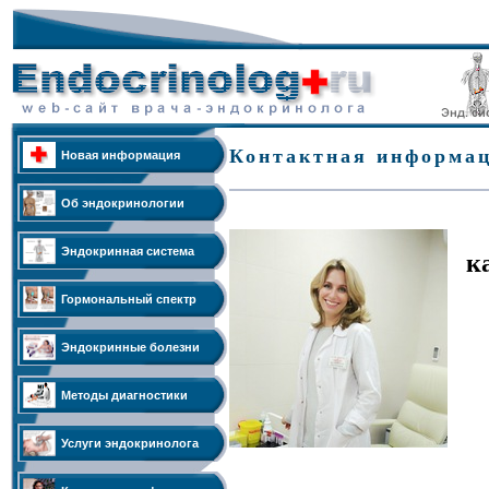
Контактная информа
Новая информация
Об эндокринологии
Эндокринная система
к
Гормональный спектр
Эндокринные болезни
Методы диагностики
Услуги эндокринолога