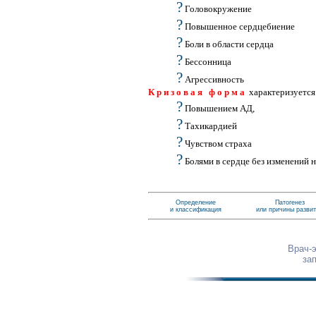
?
Головокружение
?
Повышенное сердцебиение
?
Боли в области сердца
?
Бессонница
?
Агрессивность
Кризовая форма
характеризуется
?
Повышением АД,
?
Тахикардией
?
Чувством страха
?
Болями в сердце без изменений 
Определение
Патогенез
и классификация
или причины разви
Врач-
за