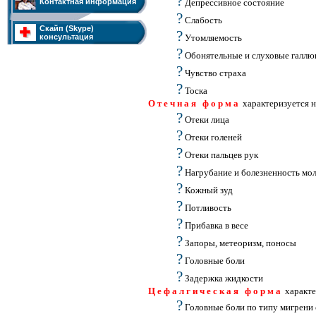
?
Контактная информация
Депрессивное состояние
?
Слабость
Скайп (Skype)
?
консультация
Утомляемость
?
Обонятельные и слуховые галл
?
Чувство страха
?
Тоска
Отечная форма
характеризуется 
?
Отеки лица
?
Отеки голеней
?
Отеки пальцев рук
?
Нагрубание и болезненность мо
?
Кожный зуд
?
Потливость
?
Прибавка в весе
?
Запоры, метеоризм, поносы
?
Головные боли
?
Задержка жидкости
Цефалгическая форма
характе
?
Головные боли по типу мигрени 