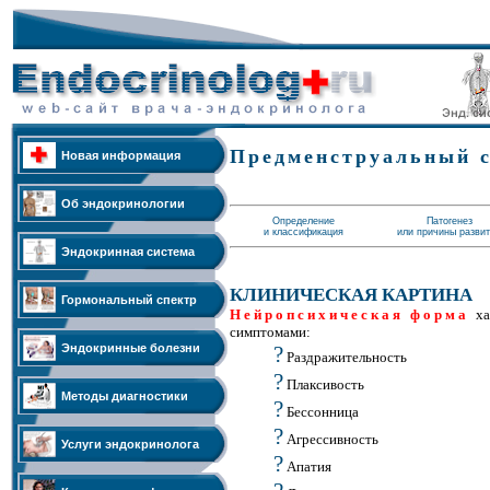
Предменструальный 
Новая информация
Об эндокринологии
Определение
Патогенез
и классификация
или причины разви
Эндокринная система
КЛИНИЧЕСКАЯ КАРТИНА
Гормональный спектр
Нейропсихическая форма
х
симптомами:
Эндокринные болезни
?
Раздражительность
?
Плаксивость
Методы диагностики
?
Бессонница
?
Агрессивность
Услуги эндокринолога
?
Апатия