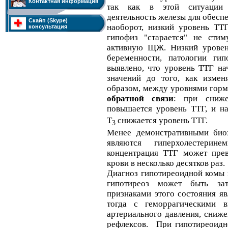
Контактная информация
так как в этой ситуации г
деятельность железы для обесп
Скайп (Skype)
наоборот, низкий уровень ТТГ
консультация
гипофиз "старается" не стим
активную ЩЖ. Низкий уровен
беременности, патологии ги
выявлено, что уровень ТТГ на
значений до того, как измен
образом, между уровнями гор
обратной связи
: при сниже
повышается уровень ТТГ, и н
Т
снижается уровень ТТГ.
3
Менее демонстративными био
являются гиперхолестерин
концентрация ТТГ может пре
крови в несколько десятков раз.
Диагноз гипотиреоидной комы п
гипотиреоз может быть зат
признаками этого состояния яв
тогда с геморрагическими в
артериального давления, сниж
рефлексов. При гипотиреоидн