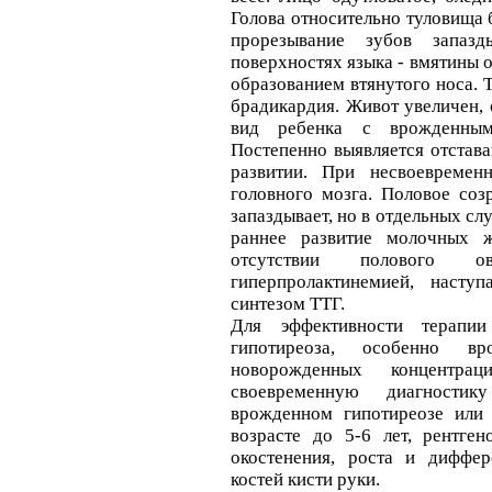
Голова относительно туловища 
прорезывание зубов запазд
поверхностях языка - вмятины 
образованием втянутого носа. 
брадикардия. Живот увеличен,
вид ребенка с врожденным 
Постепенно выявляется отстава
развитии. При несвоевремен
головного мозга. Половое соз
запаздывает, но в отдельных сл
раннее развитие молочных 
отсутствии полового 
гиперпролактинемией, наст
синтезом ТТГ.
Для эффективности терапии
гипотиреоза, особенно в
новорожденных концентр
своевременную диагностик
врожденном гипотиреозе или 
возрасте до 5-6 лет, рентге
окостенения, роста и диффер
костей кисти руки.