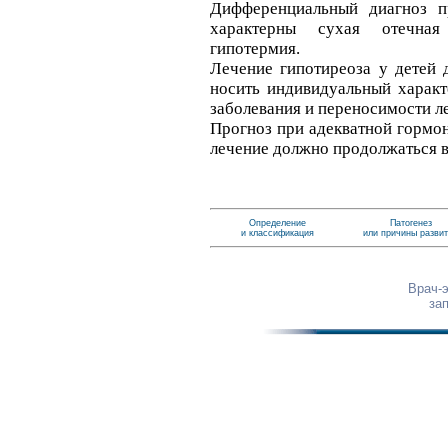
Дифференциальный диагноз п
характерны сухая отечная 
гипотермия.
Лечение гипотиреоза у детей 
носить индивидуальный характе
заболевания и переносимости л
Прогноз при адекватной гормон
лечение должно продолжаться 
Определение
Патогенез
и классификация
или причины разви
Врач-
за