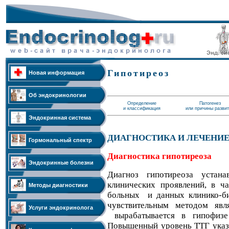
Гипотиреоз
Новая информация
Об эндокринологии
Определение
Патогенез
и классификация
или причины разви
Эндокринная система
ДИАГНОСТИКА И ЛЕЧЕНИ
Гормональный спектр
Диагностика гипотиреоза
Эндокринные болезни
Диагноз гипотиреоза устан
клинических проявлений, в ч
Методы диагностики
больных и данных клинико-би
чувствительным методом явл
Услуги эндокринолога
вырабатывается в гипофизе
Повышенный уровень ТТГ указ