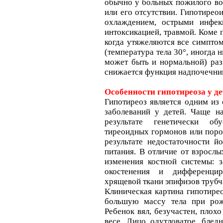
обычно у больных пожилого во
или его отсутствии. Гипотирео
охлаждением, острыми инфек
интоксикацией, травмой. Коме 
когда утяжеляются все симптом
(температура тела 30°, иногда 
может быть и нормальной) разв
снижается функция надпочечни
Особенности гипотиреоза у де
Гипотиреоз является одним из
заболеваний у детей. Чаще н
результате генетически об
тиреоидных гормонов или поро
результате недостаточности 
питания. В отличие от взрослы
изменения костной системы: з
окостенения и дифференцир
хрящевой ткани эпифизов трубч
Клиническая картина гипотирео
большую массу тела при рож
Ребенок вял, безучастен, плохо
весе. Лицо одутловатое, бледн