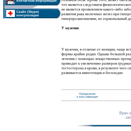
Контактная информация
что является следствием физиологическог
не является проявлением какого-либо заб
Скайп (Skype)
развития рака молочных желез при гипер
консультация
гиперпролактинемии, но гормональный ди
У мужчин
У мужчин, в отличие от женщин, чаще в
формы крайне редки. Однако большой ра
лечения с помощью лекарственных препа
приводит к увеличению размеров грудных
тестостерона в крови, в результате чего 
развивается импотенция и бесплодие.
Определение
и классификация
Врач-
за