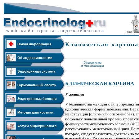
Клиническая картина
Новая информация
Об эндокринологии
Определение
и классификация
Эндокринная система
КЛИНИЧЕСКАЯ КАРТИНА
Гормональный спектр
У женщин
Эндокринные болезни
У большинства женщин с гиперпролакти
идиопатическая форма заболевания. Пер
Методы диагностики
менструаций (олиго- или опсоменорея), в
поскольку повышенный уровень пролакти
фолликулостимулирующего гормона (ФСГ
Услуги эндокринолога
регулирующих менструальный цикл. По э
которое, следует отметить, достаточно у
головной боли. Кроме того, может быть в