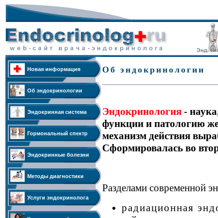
Об эндокринологии
Новая информация
Об эндокринологии
Эндокринология
- наука
Эндокринная система
функции и патологию же
механизм действия выр
Гормональный спектр
Сформировалась во втор
Эндокринные болезни
Методы диагностики
Разделами современной э
Услуги эндокринолога
радиационная энд