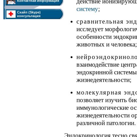
действие ионизирующ
Контактная информация
систему
;
Скайп (Skype)
консультация
сравнительная эн
исследует морфологи
особенности эндокри
животных и человека;
нейроэндокринол
взаимодействие центр
эндокринной системы
жизнедеятельности;
молекулярная энд
позволяет изучить би
иммунологические ос
жизнедеятельности ор
различной патологии.
Эндокринология тесно свя