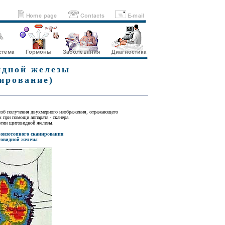
идной железы
ирование)
соб получения двухмерного изображения, отражающего
 при помощи аппарата - сканера.
огии щитовидной железы.
иоизотопного сканирования
овидной железы