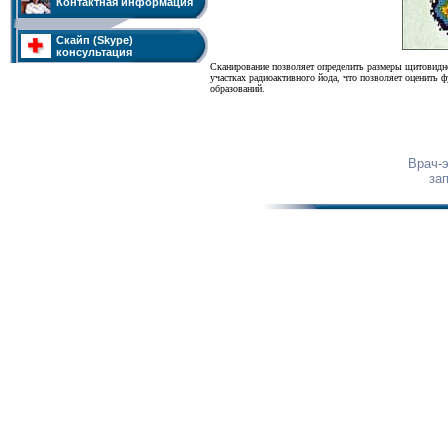
Контактная информация
Скайп (Skype)
консультация
Сканирование позволяет определить размеры щитовидно
участках радиоактивного йода, что позволяет оценить ф
образований.
Врач-
за