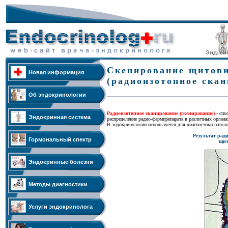
Скенирование щитов
Новая информация
(радиоизотопное скан
Об эндокринологии
Радиоизотопное сканирование
(скенирование)
- спо
Эндокринная система
распределение радио-фармпрепарата в различных органах
В эндокринологии используется для диагностики патол
Результат рад
Гормональный спектр
щит
Эндокринные болезни
Методы диагностики
Услуги эндокринолога