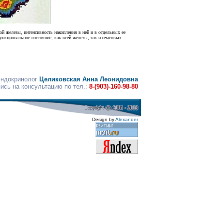
й железы, интенсивность накопления в ней и в отдельных ее
ункциональное состояние, как всей железы, так и очаговых
эндокринолог
Целиковская Анна Леонидовна
пись на консультацию по тел.:
8-(903)-160-98-80
Design by
Alexander