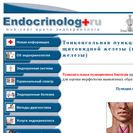
Тонкоигольная пункц
Новая информация
щитовидной железы (
железы)
Об эндокринологии
Эндокринная система
Тонкоигольная пункционная биопсия
щи
для оценки морфологии выявленных образ
Гормональный спектр
Пункция 
Эндокринные болезни
Методы диагностики
Услуги эндокринолога